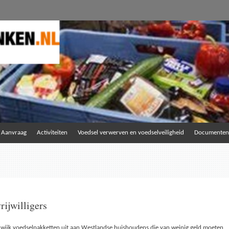
and.nl
) Aanvraag
Activiteiten
Voedsel verwerven en voedselveiligheid
Documenten
ijwilligers
dwijk voedselpakketten uit aan Westlandse huishoudens die van weinig geld moeten