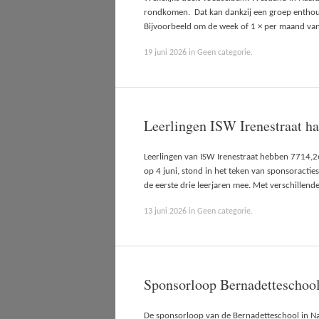
rondkomen. Dat kan dankzij een groep enthous
Bijvoorbeeld om de week of 1 × per maand van
19 juni 2026
in
Geen categorie
.
Leerlingen ISW Irenestraat h
Leerlingen van ISW Irenestraat hebben 7714,2
op 4 juni, stond in het teken van sponsoracti
de eerste drie leerjaren mee. Met verschillen
13 juni 2026
in
Geen categorie
.
Sponsorloop Bernadetteschool 
De sponsorloop van de Bernadetteschool in Na