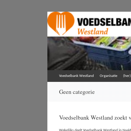
Voedselbankwestl
Stichting Voedselbank Westland
Skip
Voedselbank Westland
Organisatie
(her
to
content
Geen categorie
Voedselbank Westland zoekt vr
Wekelijks deelt Voedselbank Westland in Naal