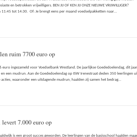
iaste en betrokken vrijwilligers. BEN JIJ OF KEN JIJ ONZE NIEUWE VRIJWILLIGER?
 11:45 tot 14:30. Of: Je brengt eens per maand voedselpakketten naar…
alen ruim 7700 euro op
6 euro ingezameld voor Voedselbank Westland. De jaarlijkse Goededoelendag, dit jaa
es en een mudrun. Aan de Goededoelendag op ISW Irenestraat deden 350 leerlingen ui
de acties, waaronder een uitdagende mudrun, haalden zij samen het bedrag…
levert 7.000 euro op
aldwijk is een groot succes geworden. De leerlingen van de basisschool haalden maa