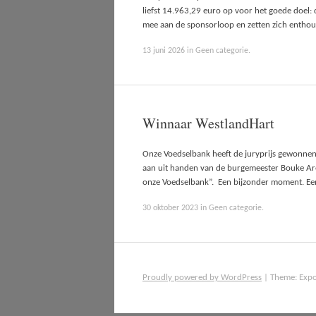
liefst 14.963,29 euro op voor het goede doel: 
mee aan de sponsorloop en zetten zich enthous
13 juni 2026
in
Geen categorie
.
Winnaar WestlandHart
Onze Voedselbank heeft de juryprijs gewonnen
aan uit handen van de burgemeester Bouke Arends
onze Voedselbank”. Een bijzonder moment. Een
30 oktober 2023
in
Geen categorie
.
Proudly powered by WordPress
|
Theme: Exp