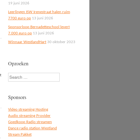
19 juni 2026
Leerlingen ISW Irenestraat halen ruim
7700 euro op
13 juni 2026
Sponsorloop Bernadetteschool levert
7.000 euro op
13 juni 2026
Winnaar WestlandHart
30 oktober 2023
Opzoeken
r
t
Search
Sponsors
Video streaming Hosting
Audio streaming Provider
Goedkoop Radio streamen
Dance radio station Westland
Stream Pakket
r