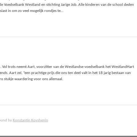
de Voedselbank Westland en stichting Jarige Job. Alle kinderen van de school deden
iast in om zo veel mogelijk rondjes te…
. Vol trots neemt Aart, voorzitter van de Westlandse voedselbank het WestlandHart
. Aart zei, “een prachtige prijs die ons ten deel valt in het 18 jarig bestaan van
s stukje waardering voor ons allemaal.
ound by
Konstantin Kovshenin