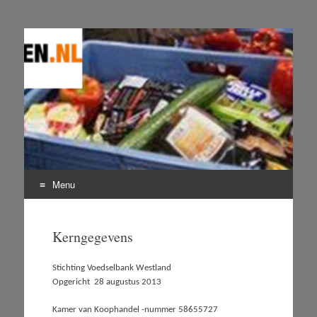
Voedselbankwestland.nl
Stichting Voedselbank Westland
Menu
Skip
to
Kerngegevens
content
Stichting Voedselbank Westland
Opgericht 28 augustus 2013
Kamer van Koophandel -nummer 58655727